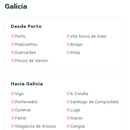
Galicia
Desde Porto
Porto
Vila Nova de Gaia
Matosinhos
Braga
Guimarães
Maia
Póvoa de Varzim
Hacia Galicia
Vigo
A Coruña
Pontevedra
Santiago de Compostela
Ourense
Lugo
Ferrol
Narón
Vilagarcía de Arousa
Cangas