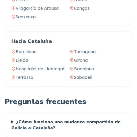
Vilagarcía de Arousa
Cangas
Sanxenxo
Hacia Cataluña
Barcelona
Tarragona
Lleida
Girona
Hospitalet de Llobregat
Badalona
Terrassa
Sabadell
Preguntas frecuentes
¿Cómo funciona una mudanza compartida de
Galicia a Cataluña?